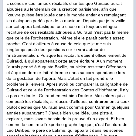
« scènes » ces fameux récitatifs chantés que Guiraud aurait
ajoutées au lendemain de la création parisienne, afin que
l’œuvre puisse être jouée dans le monde entier en remplaçant
les dialogues parlés par de la musique. Depuis que je travaille
sur cet opera fantastique, une chose m’a toujours intrigué :
l’écriture de ces récitatifs attribués à Guiraud n’est pas la même
que celle de l’orchestration. Même si elle paraît parfois assez
proche. C’est d’ailleurs à cause de cela que je me suis
longtemps posé des questions sur le vrai auteur de
l’instrumentation. Puisque les récitatifs étaient officiellement de
Guiraud, à qui appartenait cette autre écriture. A un moment
j’aurais pensé à Auguste Bazille, musicien assistant Offenbach
et à qui ce dernier fait référence dans sa correspondance lors
de la gestation de l’opéra. Mais c’était en fait prendre le
problème à l’envers. Après avoir pu comparer la calligraphie de
Guiraud et celle de l’orchestration des Contes d’Hoffmann, il n’y
a pas de doute : Guiraud en est bien l’auteur. Mais alors qui a
composé les récitatifs, si réussis d’ailleurs, contrairement à ceux
plutôt décriés que Guiraud avait commis pour Carmen quelques
années auparavant ? J’avais bien une idée, une piste à
explorer, mais j’avais besoin de la preuve d’un expert. Et bien
comme le confirme l’expertise graphologique, c’est l’écriture de
Léo Delibes, le père de Lakmé, qui apparaît dans les scènes
chantées insérées dans la partition d’Offenbach. A la mort