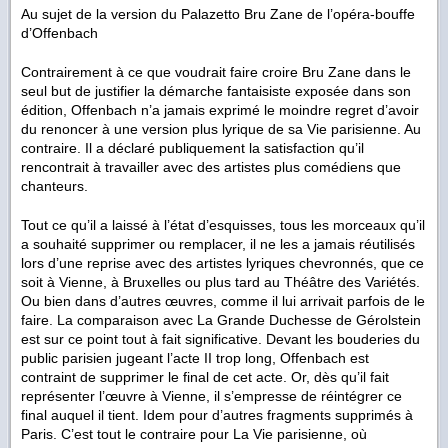
Au sujet de la version du Palazetto Bru Zane de l’opéra-bouffe
d’Offenbach
Contrairement à ce que voudrait faire croire Bru Zane dans le
seul but de justifier la démarche fantaisiste exposée dans son
édition, Offenbach n’a jamais exprimé le moindre regret d’avoir
du renoncer à une version plus lyrique de sa
Vie parisienne
. Au
contraire. Il a déclaré publiquement la satisfaction qu’il
rencontrait à travailler avec des artistes plus comédiens que
chanteurs.
Tout ce qu’il a laissé à l’état d’esquisses, tous les morceaux qu’il
a souhaité supprimer ou remplacer, il ne les a jamais réutilisés
lors d’une reprise avec des artistes lyriques chevronnés, que ce
soit à Vienne, à Bruxelles ou plus tard au Théâtre des Variétés.
Ou bien dans d’autres œuvres, comme il lui arrivait parfois de le
faire. La comparaison avec La
Grande Duchesse de Gérolstein
est sur ce point tout à fait significative. Devant les bouderies du
public parisien jugeant l’acte II trop long, Offenbach est
contraint de supprimer le final de cet acte. Or, dès qu’il fait
représenter l’œuvre à Vienne, il s’empresse de réintégrer ce
final auquel il tient. Idem pour d’autres fragments supprimés à
Paris. C’est tout le contraire pour
La Vie parisienne
, où