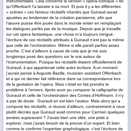
instrumentales. Cela concerne la version « opéra-comique » tel
qu’Offenbach l’a laissée à sa mort. Et puis il y a les différentes
« scènes » ces fameux récitatifs chantés que Guiraud aurait
ajoutées au lendemain de la création parisienne, afin que
l’œuvre puisse être jouée dans le monde entier en remplaçant
les dialogues parlés par de la musique. Depuis que je travaille
sur cet opera fantastique, une chose m’a toujours intrigué :
l’écriture de ces récitatifs attribués à Guiraud n’est pas la même
que celle de l’orchestration. Même si elle paraît parfois assez
proche. C’est d’ailleurs à cause de cela que je me suis
longtemps posé des questions sur le vrai auteur de
l’instrumentation. Puisque les récitatifs étaient officiellement de
Guiraud, à qui appartenait cette autre écriture. A un moment
j’aurais pensé à Auguste Bazille, musicien assistant Offenbach
et à qui ce dernier fait référence dans sa correspondance lors
de la gestation de l’opéra. Mais c’était en fait prendre le
problème à l’envers. Après avoir pu comparer la calligraphie de
Guiraud et celle de l’orchestration des Contes d’Hoffmann, il n’y
a pas de doute : Guiraud en est bien l’auteur. Mais alors qui a
composé les récitatifs, si réussis d’ailleurs, contrairement à ceux
plutôt décriés que Guiraud avait commis pour Carmen quelques
années auparavant ? J’avais bien une idée, une piste à
explorer, mais j’avais besoin de la preuve d’un expert. Et bien
comme le confirme l’expertise graphologique, c’est l’écriture de