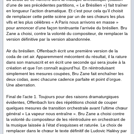
d’une de ses précédentes partitions, « Le Brésilien ») fait traîner
en longueur l’action dramatique. Et c’est pour cela qu’il choisit
de remplacer cette petite scène par un de ses chœurs les plus
vifs et les plus célèbres « A Paris nous arrivons en masse »
pour annoncer d’une façon tonitruante l’arrivée du brésilien. Bru
Zane a choisi, contre la volonté du compositeur, de remplacer la
version définitive par la version abandonnée.
Air du brésilien. Offenbach écrit une première version de la
coda de cet air. Apparemment mécontent du résultat, il la rature
dans son manuscrit et en écrit une seconde qui sera jouée à la
création et que l’on connaît aujourd’hui. En réintroduisant
simplement les mesures coupées, Bru Zane fait enchaîner les
deux codas, avec chacune cadence parfaite et point d’orgue.
Une aberration.
Final de l’acte 1. Toujours pour des raisons dramaturgiques
évidentes, Offenbach lors des répétitions choisit de couper
quelques mesures de transition orchestrale avant l’ultime chœur
général « La vapeur nous entraîne ». Bru Zane a choisi contre
la volonté du compositeur de les réintroduire en orchestrant de
la musique laissée à l’état d’esquisses et raturée. Le choix de
remplacer dans le chœur le texte définitif de Ludovic Halévy par