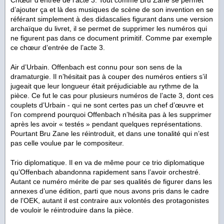
Chœur d’entrée de l’acte 3. Tout comme Bru Zane se permet
d’ajouter ça et là des musiques de scène de son invention en se
référant simplement à des didascalies figurant dans une version
archaïque du livret, il se permet de supprimer les numéros qui
ne figurent pas dans ce document primitif. Comme par exemple
ce chœur d’entrée de l’acte 3.
Air d’Urbain. Offenbach est connu pour son sens de la
dramaturgie. Il n’hésitait pas à couper des numéros entiers s’il
jugeait que leur longueur était préjudiciable au rythme de la
pièce. Ce fut le cas pour plusieurs numéros de l’acte 3, dont ces
couplets d’Urbain - qui ne sont certes pas un chef d’œuvre et
l’on comprend pourquoi Offenbach n’hésita pas à les supprimer
après les avoir « testés » pendant quelques représentations.
Pourtant Bru Zane les réintroduit, et dans une tonalité qui n’est
pas celle voulue par le compositeur.
Trio diplomatique. Il en va de même pour ce trio diplomatique
qu’Offenbach abandonna rapidement sans l’avoir orchestré.
Autant ce numéro mérite de par ses qualités de figurer dans les
annexes d’une édition, parti que nous avons pris dans le cadre
de l’OEK, autant il est contraire aux volontés des protagonistes
de vouloir le réintroduire dans la pièce.