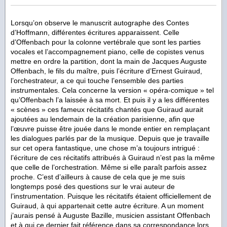
Lorsqu’on observe le manuscrit autographe des Contes
d’Hoffmann, différentes écritures apparaissent. Celle
d’Offenbach pour la colonne vertébrale que sont les parties
vocales et l’accompagnement piano, celle de copistes venus
mettre en ordre la partition, dont la main de Jacques Auguste
Offenbach, le fils du maître, puis l’écriture d’Ernest Guiraud,
l’orchestrateur, a ce qui touche l’ensemble des parties
instrumentales. Cela concerne la version « opéra-comique » tel
qu’Offenbach l’a laissée à sa mort. Et puis il y a les différentes
« scènes » ces fameux récitatifs chantés que Guiraud aurait
ajoutées au lendemain de la création parisienne, afin que
l’œuvre puisse être jouée dans le monde entier en remplaçant
les dialogues parlés par de la musique. Depuis que je travaille
sur cet opera fantastique, une chose m’a toujours intrigué :
l’écriture de ces récitatifs attribués à Guiraud n’est pas la même
que celle de l’orchestration. Même si elle paraît parfois assez
proche. C’est d’ailleurs à cause de cela que je me suis
longtemps posé des questions sur le vrai auteur de
l’instrumentation. Puisque les récitatifs étaient officiellement de
Guiraud, à qui appartenait cette autre écriture. A un moment
j’aurais pensé à Auguste Bazille, musicien assistant Offenbach
et à qui ce dernier fait référence dans sa correspondance lors