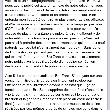
vocales et un accompagnement piano fragmentaire. En 2013
nous avons publié cet acte en annexe de notre édition, et nous
avons donc fait un travail de reconstitution (en remplissant les
trous laissés par Offenbach) et en orchestrant le tout. Bien
entendu mon but a été de faire au plus simple, au plus efficace,
et d’harmoniser et orchestrer dans le même langage que celui
d’Offenbach. Or, curieusement, et peut-être pour éviter d’être
accusé de plagiat, Bru Zane s’emploie à faire « différent » de
notre édition dans tous ces passages en question, n’hésitant
pas ainsi à prendre des chemins harmoniques qui sont tout sauf
naturels. Le résultat n’est vraiment pas heureux… Sans parler
de l’orchestration qui n’est pas très… « offenbachienne ». Ce
qui tendrait à prouver que Bru Zane connaissait parfaitement
notre publication lorsqu’il a décidé d’en publier son édition
déclarée à grand renfort de publicité comme « inédite ».
Acte 5. Le champ de bataille de Bru Zane. S’appuyant sur une
version primitive du livret, version finalement rejetée par
Offenbach et ses librettistes devant le constat que « ça ne
fonctionne pas », Bru Zane supprime des numéros (l’ensemble
« je te connais », la musique de sortie qui suit le duo entre le
brésilien et la gantière), modifie et déplace au cœur de l’acte le
final (devenu scène et ronde), ajoute des musiques de scène
réalisées par eux-mêmes d’après de simples mentions dans le