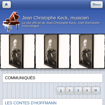
Menu
Jean Christophe Keck, musicien
Le site officiel de Jean-Christophe Keck, chef d'orchestre
musicologue
COMMUNIQUÉS
»
1
2
3
4
LES CONTES D’HOFFMANN