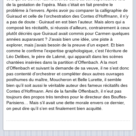
de la gestation de l’opéra. Mais c’était en fait prendre le
problème à l’envers. Après avoir pu comparer la calligraphie de
Guiraud et celle de l’orchestration des Contes d’Hoffmann, il n’y
a pas de doute : Guiraud en est bien l’auteur. Mais alors qui a
composé les récitatifs, si réussis d’ailleurs, contrairement à ceux
plutôt décriés que Guiraud avait commis pour Carmen quelques
années auparavant ? J’avais bien une idée, une piste à
explorer, mais j’avais besoin de la preuve d’un expert. Et bien
comme le confirme l’expertise graphologique, c’est l’écriture de
Léo Delibes, le père de Lakmé, qui apparaît dans les scènes
chantées insérées dans la partition d’Offenbach. A la mort
d’Offenbach et suivant la demande de sa veuve, il ne s’est donc
pas contenté d’orchestrer et compléter deux autres ouvrages
posthumes du maître, Moucheron et Belle Lurette, il semble
bien qu’il soit aussi le véritable auteur des fameux récitatifs des
Contes d’Hoffmann. Ami de la famille Offenbach, il n’eut pas
toujours des propos très tendres pour le directeur des Bouffes-
Parisiens… Mais s’il avait une dette morale envers ce dernier,
on peut dire qu’il s’en est finalement bien acquitté.