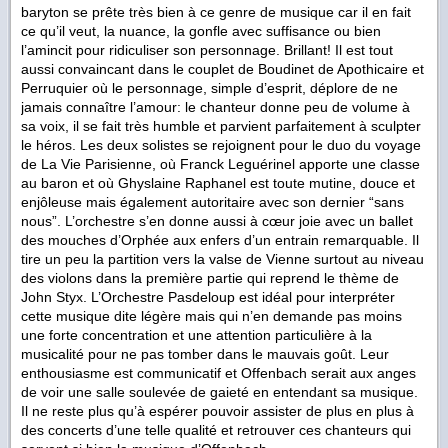
baryton se prête très bien à ce genre de musique car il en fait
ce qu’il veut, la nuance, la gonfle avec suffisance ou bien
l’amincit pour ridiculiser son personnage. Brillant! Il est tout
aussi convaincant dans le couplet de Boudinet de Apothicaire et
Perruquier où le personnage, simple d’esprit, déplore de ne
jamais connaître l’amour: le chanteur donne peu de volume à
sa voix, il se fait très humble et parvient parfaitement à sculpter
le héros. Les deux solistes se rejoignent pour le duo du voyage
de La Vie Parisienne, où Franck Leguérinel apporte une classe
au baron et où Ghyslaine Raphanel est toute mutine, douce et
enjôleuse mais également autoritaire avec son dernier “sans
nous”. L’orchestre s’en donne aussi à cœur joie avec un ballet
des mouches d’Orphée aux enfers d’un entrain remarquable. Il
tire un peu la partition vers la valse de Vienne surtout au niveau
des violons dans la première partie qui reprend le thème de
John Styx. L’Orchestre Pasdeloup est idéal pour interpréter
cette musique dite légère mais qui n’en demande pas moins
une forte concentration et une attention particulière à la
musicalité pour ne pas tomber dans le mauvais goût. Leur
enthousiasme est communicatif et Offenbach serait aux anges
de voir une salle soulevée de gaieté en entendant sa musique.
Il ne reste plus qu’à espérer pouvoir assister de plus en plus à
des concerts d’une telle qualité et retrouver ces chanteurs qui