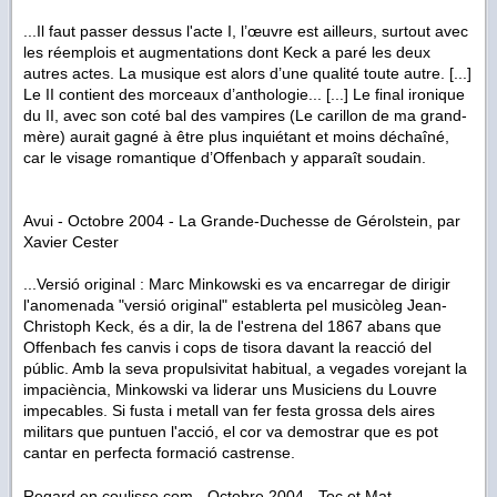
...Il faut passer dessus l'acte I, l’œuvre est ailleurs, surtout avec
les réemplois et augmentations dont Keck a paré les deux
autres actes. La musique est alors d’une qualité toute autre. [...]
Le II contient des morceaux d’anthologie... [...] Le final ironique
du II, avec son coté bal des vampires (Le carillon de ma grand-
mère) aurait gagné à être plus inquiétant et moins déchaîné,
car le visage romantique d’Offenbach y apparaît soudain.
Avui - Octobre 2004 -
La Grande-Duchesse de Gérolstein
, par
Xavier Cester
...
Versió original : Marc Minkowski es va encarregar de dirigir
l'anomenada "versió original" establerta pel musicòleg Jean-
Christoph Keck, és a dir, la de l'estrena del 1867 abans que
Offenbach fes canvis i cops de tisora davant la reacció del
públic. Amb la seva propulsivitat habitual, a vegades vorejant la
impaciència, Minkowski va liderar uns Musiciens du Louvre
impecables. Si fusta i metall van fer festa grossa dels aires
militars que puntuen l'acció, el cor va demostrar que es pot
cantar en perfecta formació castrense.
Regard en coulisse.com - Octobre 2004 -
Toc et Mat