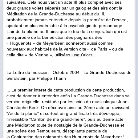
suivantes. Cela nous vaut un acte III plus complet avec ses
deux grands volets séparés par un galop et des airs dont la
Méditation de la Grande-Duchesse au début du III,
probablement jamais entendue depuis la première de l’œuvre,
ajoutant un plus indéniable à la psychologie du personnage.
L’air de la plume au II ainsi que le trio de la conjuration qui est
une parodie de la Bénédiction des poignards des
« Huguenots » de Meyerbeer, sonneront aussi comme
nouveaux aux habitués de la version dite « de Paris » ou de
celle dite « de Vienne », utilisées jusqu’alors…
La Lettre du musicien - Octobre 2004 -
La Grande-Duchesse de
Gérolstein
, par Philippe Thanh
... Le premier intéret de cette production de cette production,
c'est de donner à entendre enfin La Grande-Duchesse dans sa
version originelle, restituée par les soins du musicologue Jean-
Christophe Keck. On découvre ainsi au 2ème acte un ravissant
"Air de la plume" et surtout un grand finale très développé,
l'irrésistible "Carillon de ma grand-mère", puis au 3ème acte
une Méditation toute de nostalgie de la Grande-Duchesse et
une scène des Rémouleurs, désopilante parodie de
la Conjuration des poignards des Huguenots de Meyerbeer !