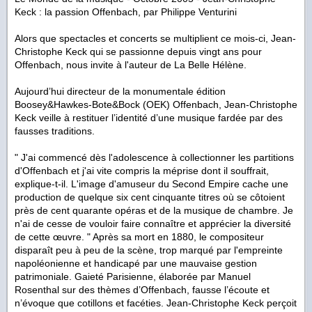
Keck : la passion Offenbach, par Philippe Venturini
Alors que spectacles et concerts se multiplient ce mois-ci, Jean-
Christophe Keck qui se passionne depuis vingt ans pour
Offenbach, nous invite à l'auteur de La Belle Hélène.
Aujourd’hui directeur de la monumentale édition
Boosey&Hawkes-Bote&Bock (OEK) Offenbach, Jean-Christophe
Keck veille à restituer l’identité d’une musique fardée par des
fausses traditions.
" J'ai commencé dès l'adolescence à collectionner les partitions
d'Offenbach et j'ai vite compris la méprise dont il souffrait,
explique-t-il. L'image d'amuseur du Second Empire cache une
production de quelque six cent cinquante titres où se côtoient
près de cent quarante opéras et de la musique de chambre. Je
n'ai de cesse de vouloir faire connaître et apprécier la diversité
de cette œuvre. " Après sa mort en 1880, le compositeur
disparaît peu à peu de la scène, trop marqué par l'empreinte
napoléonienne et handicapé par une mauvaise gestion
patrimoniale. Gaieté Parisienne, élaborée par Manuel
Rosenthal sur des thèmes d’Offenbach, fausse l’écoute et
n’évoque que cotillons et facéties. Jean-Christophe Keck perçoit