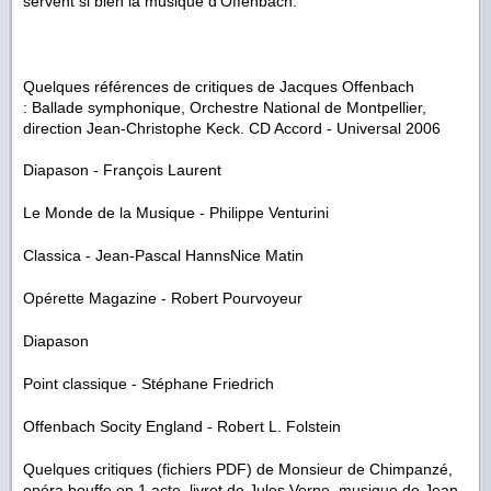
servent si bien la musique d’Offenbach.
Quelques références de critiques de Jacques Offenbach
:
Ballade symphonique
, Orchestre National de Montpellier,
direction Jean-Christophe Keck. CD Accord - Universal 2006
Diapason - François Laurent
Le Monde de la Musique - Philippe Venturini
Classica - Jean-Pascal HannsNice Matin
Opérette Magazine - Robert Pourvoyeur
Diapason
Point classique - Stéphane Friedrich
Offenbach Socity England - Robert L. Folstein
Quelques critiques (fichiers PDF) de
Monsieur de Chimpanzé
,
opéra bouffe en 1 acte, livret de Jules Verne, musique de Jean-