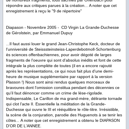
répondre aux critiques parues à la création...
A noter que cet
enregistrement à reçu le "9 de répertoire"
Diapason - Novembre 2005 - CD Virgin
La Grande-Duchesse
de Gérolstein
, par Emmanuel Dupuy
...Il faut aussi louer le grand Jean-Christophe Keck, docteur de
l'unniversité de Steisssteinsteiss-Laperdebotmoll-Schortenburg
ès sciences offenbachiennes, pour avoir dégoté de larges
fragments de l'oeuvre qui sont d'absolus inédits et font de cette
intégrale la plus complète de toutes (il en a encore rajouté
après les représentations, ce qui nous fait plus d'une demi-
heure de musique supplémentaire par rapport à la version
Plasson !) Nous sont ainsi rendus quelques morceaux de
bravoures dont l'omission constitua pendant des décennies ce
qu'il faut dénoncer comme un crime de lèse-rigolade.
Indispensable, Le Carillon de ma grand-mère, délirante tornade
qui clot l'acte II. Essentielle la méditation de la Grande-
Duchesse qui ouvre le III et rééquilibre le rôle-titre. Irrésistible,
la scène de la conjuration, parodie des Huguenots à se tenir les
côtes...
A noter que cet enregistrement a obtenu le DIAPASON
D'OR DE L'ANNEE.