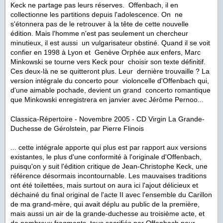
Keck ne partage pas leurs réserves. Offenbach, il en
collectionne les partitions depuis l'adolescence. On ne
s'étonnera pas de le retrouver à la tête de cette nouvelle
édition. Mais l'homme n'est pas seulement un chercheur
minutieux, il est aussi un vulgarisateur obstiné. Quand il se voit
confier en 1998 à Lyon et Genève Orphée aux enfers, Marc
Minkowski se tourne vers Keck pour choisir son texte définitif.
Ces deux-là ne se quitteront plus. Leur dernière trouvaille ? La
version intégrale du concerto pour violoncelle d'Offenbach qui,
d'une aimable pochade, devient un grand concerto romantique
que Minkowski enregistrera en janvier avec Jérôme Pernoo...
Classica-Répertoire - Novembre 2005 - CD Virgin
La Grande-
Duchesse de Gérolstein
, par Pierre Flinois
... cette intégrale apporte qui plus est par rapport aux versions
existantes, le plus d'une conformité à l'originale d'Offenbach,
puisqu'on y suit l'édition critique de Jean-Christophe Keck, une
référence désormais incontournable. Les mauvaises traditions
ont été toilettées, mais surtout on aura ici l'ajout délicieux et
déchainé du final original de l'acte II avec l'ensemble du Carillon
de ma grand-mère, qui avait déplu au public de la première,
mais aussi un air de la grande-duchesse au troisième acte, et
de nombreux fragments, tous sacrifiés par Offenbach pour