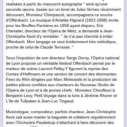
réalisées à partir du manuscrit autographe " ainsi qu’une
seconde œuvre, basée sur un livret de Jules Vernes récemment
découvert, Monsieur Chimpanzé, accompagnera ce sourire
d'Offenbach. La musique d'Aristide Hignard (1822-1898) écrite
pour les Bouffes-Parisiens en 1858 ayant disparu, Eric
Chevalier, directeur de l'Opéra de Metz, a demandé à Jean-
Christophe Keck d'y remédier. " Je n'ai pas cherché à imiter
Offenbach. Mon langage se veut évidemment très mélodique,
proche de celui de Claude Terrasse. "
Sous l'impulsion de son directeur Serge Dorny, l'Opéra national
de Lyon propose un véritable festival Offenbach pensé par le
metteur de scène Laurent Pelley.Y figurent la reprise des
Contes d'Hoffmann et une version de concert des étonnantes
Fées du Rhin dirigées par Marc Minkowski et la production de
petites pièces confiées aux chanteurs du Nouveau Studio de
l'Opéra de Lyon et à de jeunes chefs : Monsieur Choufleuri à
Benjamin Levy, Petit Voyage dans la lune à Jérémie Rhorer et
L'Ile de Tulipatan à Jean-Luc Tingaud.
Musicologue, compositeur, parfois chanteur, Jean-Christophe
Keck sait aussi manier la baguette et collabore régulièrement
avec l'Orchestre Pasdeloup s'attachant à faire découvrir des