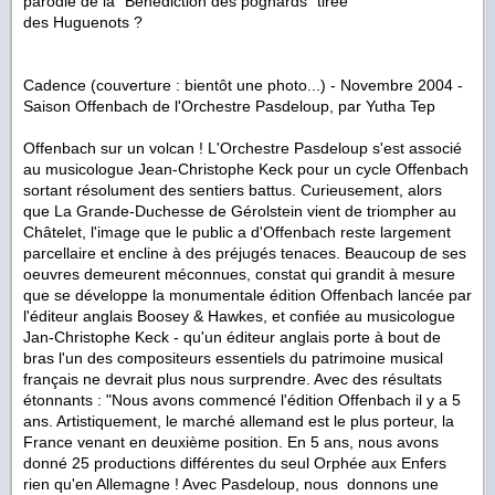
parodie de la "Bénédiction des pognards" tirée
des
Huguenots
?
Cadence (couverture : bientôt une photo...) - Novembre 2004 -
Saison Offenbach de l'Orchestre Pasdeloup, par Yutha Tep
Offenbach sur un volcan ! L'Orchestre Pasdeloup s'est associé
au musicologue Jean-Christophe Keck pour un cycle Offenbach
sortant résolument des sentiers battus. Curieusement, alors
que La Grande-Duchesse de Gérolstein vient de triompher au
Châtelet, l'image que le public a d'Offenbach reste largement
parcellaire et encline à des préjugés tenaces. Beaucoup de ses
oeuvres demeurent méconnues, constat qui grandit à mesure
que se développe la monumentale édition Offenbach lancée par
l'éditeur anglais Boosey & Hawkes, et confiée au musicologue
Jan-Christophe Keck - qu'un éditeur anglais porte à bout de
bras l'un des compositeurs essentiels du patrimoine musical
français ne devrait plus nous surprendre. Avec des résultats
étonnants :
"
Nous avons commencé l'édition Offenbach il y a 5
ans. Artistiquement, le marché allemand est le plus porteur, la
France venant en deuxième position. En 5 ans, nous avons
donné 25 productions différentes du seul Orphée aux Enfers
rien qu'en Allemagne ! Avec Pasdeloup, nous donnons une