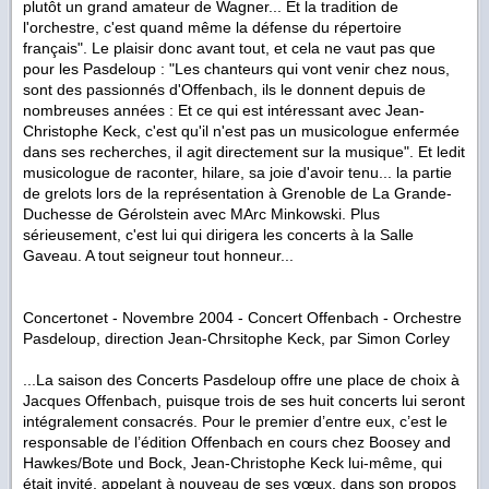
plutôt un grand amateur de Wagner... Et la tradition de
l'orchestre, c'est quand même la défense du répertoire
français". Le plaisir donc avant tout, et cela ne vaut pas que
pour les Pasdeloup : "Les chanteurs qui vont venir chez nous,
sont des passionnés d'Offenbach, ils le donnent depuis de
nombreuses années : Et ce qui est intéressant avec Jean-
Christophe Keck, c'est qu'il n'est pas un musicologue enfermée
dans ses recherches, il agit directement sur la musique". Et ledit
musicologue de raconter, hilare, sa joie d'avoir tenu... la partie
de grelots lors de la représentation à Grenoble de La Grande-
Duchesse de Gérolstein avec MArc Minkowski. Plus
sérieusement, c'est lui qui dirigera les concerts à la Salle
Gaveau. A tout seigneur tout honneur...
Concertonet - Novembre 2004 - Concert Offenbach - Orchestre
Pasdeloup, direction Jean-Chrsitophe Keck, par Simon Corley
...La saison des Concerts Pasdeloup offre une place de choix à
Jacques Offenbach, puisque trois de ses huit concerts lui seront
intégralement consacrés. Pour le premier d’entre eux, c’est le
responsable de l’édition Offenbach en cours chez Boosey and
Hawkes/Bote und Bock, Jean-Christophe Keck lui-même, qui
était invité, appelant à nouveau de ses vœux, dans son propos