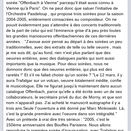
soirée "Offenbach à Vienne" parcequ'il était aussi connu à
Vienne qu'à Paris". On ne peut donc que saluer l'initiative de
l'Orchestre Pasdeloup , qui propose trois soirées pour la saison
2004-2005, entièrement consacrées au compositeur. On ne
pouvit évidemment pas s'attendre à des concerts traditionnels
de la part de celui qui est l'éminence grise d'à peu près toutes
les grandes manoeuvres offenbachiennes de ces dernières
années. : "J'avoue avoir pensé au départ à des soirées un peu
traditionnelles, avec des extraits de telle ou telle oeuvre , mais
je me suis dit, qu'au fond, rien n'est plus parlant que des
oeuvres entières, avec des dialogues parlés qui sont aussi
importants que la musique. Pour deux soirées, nous ne
donnons donc que des oeuvres entières, qui plus est des
raretés !" Et s'il ne fallait choisir qu'un soirée ? "Le 12 mars, il y
aura Trafalgar sur un volcan, oeuvre totalement inédite, confie
le musicologue, Elle ne figurait jusqu'à maintenant dans aucun
catalogue Offenbach, parce qu'elle a été écrite avec un de ses
collaborateurs, le secrétaire privé du duc de Morny, et que son
nom n'apparaît pas. J'ai acheté le manuscrit autographe il y a
trois ans.Seule l''ouverture a été donné par Marc Minkowski. Là,
c'est la grande première avec l'oeuvre dans son intégralité."
Avec un prétexte à vrai dire très sérieux : "2005, c'est le
150ème anniversaire des Bouffes Parisiens. Nous allons
reproduire la première soirée d'inauguration, avec Trafalgar sur