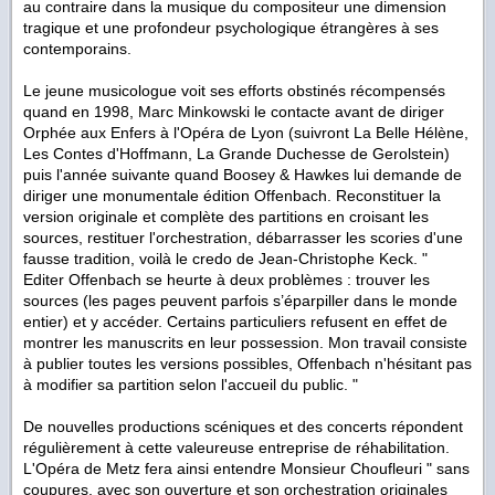
au contraire dans la musique du compositeur une dimension
tragique et une profondeur psychologique étrangères à ses
contemporains.
Le jeune musicologue voit ses efforts obstinés récompensés
quand en 1998, Marc Minkowski le contacte avant de diriger
Orphée aux Enfers à l'Opéra de Lyon (suivront La Belle Hélène,
Les Contes d'Hoffmann, La Grande Duchesse de Gerolstein)
puis l'année suivante quand Boosey & Hawkes lui demande de
diriger une monumentale édition Offenbach. Reconstituer la
version originale et complète des partitions en croisant les
sources, restituer l'orchestration, débarrasser les scories d'une
fausse tradition, voilà le credo de Jean-Christophe Keck. "
Editer Offenbach se heurte à deux problèmes : trouver les
sources (les pages peuvent parfois s’éparpiller dans le monde
entier) et y accéder. Certains particuliers refusent en effet de
montrer les manuscrits en leur possession. Mon travail consiste
à publier toutes les versions possibles, Offenbach n'hésitant pas
à modifier sa partition selon l'accueil du public. "
De nouvelles productions scéniques et des concerts répondent
régulièrement à cette valeureuse entreprise de réhabilitation.
L'Opéra de Metz fera ainsi entendre Monsieur Choufleuri " sans
coupures, avec son ouverture et son orchestration originales