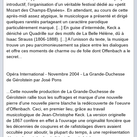
introductif, l’organisation d’un véritable festival dédié au «petit
Mozart des Champs-Elysées». En attendant, au cours de cette
après-midi assez atypique, le musicologue a présenté et dirigé
quelques raretés partageant un caractère parodique
particulièrement marqué. [...] En guise d’intermède, Keck a
déniché un Quadrille sur des motifs de La Belle Hélène, dû à
Isaac Strauss (1806-1888). [...] A l’unisson du texte, la musique
trouve un peu parcimonieusement sa place entre les dialogues
et offre ces moments de charme ou de folie dont Offenbach a le
secret...
Opéra International - Novembre 2004 -
La Grande-Duchesse
de Gérolstein
par José Pons
...Cette nouvelle production de La Grande-Duchesse de
Gérolstein rallie tous les suffrages et marque d'une nouvelle
pierre d'une nouvelle pierre blanche la redécouverte de l'oeuvre
d'Offenbach. Ceci, en premier lieu, grâce au travail
musicologique de Jean-Christophe Keck. La version originelle
de 1867 confère en effet à l'ouvrage une originalité foncière que
les décennies de coupures et de rafistolages divers avaient
occultée pour aboutir, la plupart du temps, à une représentation