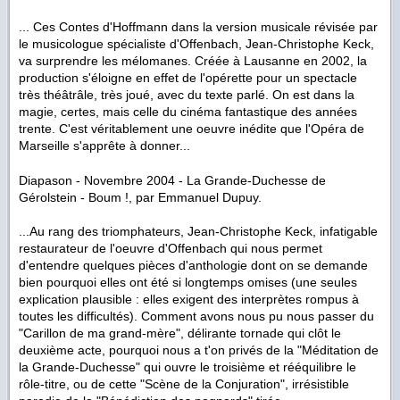
... Ces Contes d'Hoffmann dans la version musicale révisée par
le musicologue spécialiste d'Offenbach, Jean-Christophe Keck,
va surprendre les mélomanes. Créée à Lausanne en 2002, la
production s'éloigne en effet de l'opérette pour un spectacle
très théâtrâle, très joué, avec du texte parlé. On est dans la
magie, certes, mais celle du cinéma fantastique des années
trente. C'est véritablement une oeuvre inédite que l'Opéra de
Marseille s'apprête à donner...
Diapason - Novembre 2004 -
La Grande-Duchesse de
Gérolstein -
Boum !, par Emmanuel Dupuy.
...
Au rang des triomphateurs, Jean-Christophe Keck, infatigable
restaurateur de l'oeuvre d'Offenbach qui nous permet
d'entendre quelques pièces d'anthologie dont on se demande
bien pourquoi elles ont été si longtemps omises (une seules
explication plausible : elles exigent des interprètes rompus à
toutes les difficultés). Comment avons nous pu nous passer du
"Carillon de ma grand-mère", délirante tornade qui clôt le
deuxième acte, pourquoi nous a t'on privés de la "Méditation de
la Grande-Duchesse" qui ouvre le troisième et rééquilibre le
rôle-titre, ou de cette "Scène de la Conjuration", irrésistible