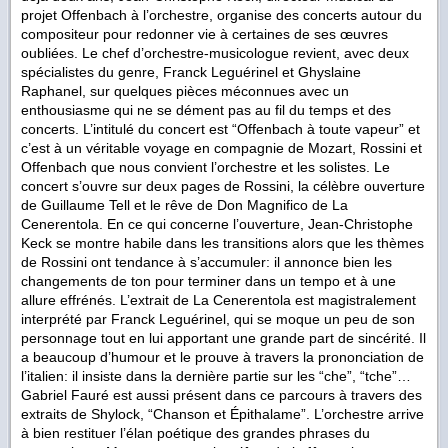
projet Offenbach à l’orchestre, organise des concerts autour du
compositeur pour redonner vie à certaines de ses œuvres
oubliées. Le chef d’orchestre-musicologue revient, avec deux
spécialistes du genre, Franck Leguérinel et Ghyslaine
Raphanel, sur quelques pièces méconnues avec un
enthousiasme qui ne se dément pas au fil du temps et des
concerts. L’intitulé du concert est “Offenbach à toute vapeur” et
c’est à un véritable voyage en compagnie de Mozart, Rossini et
Offenbach que nous convient l’orchestre et les solistes. Le
concert s’ouvre sur deux pages de Rossini, la célèbre ouverture
de Guillaume Tell et le rêve de Don Magnifico de La
Cenerentola. En ce qui concerne l’ouverture, Jean-Christophe
Keck se montre habile dans les transitions alors que les thèmes
de Rossini ont tendance à s’accumuler: il annonce bien les
changements de ton pour terminer dans un tempo et à une
allure effrénés. L’extrait de La Cenerentola est magistralement
interprété par Franck Leguérinel, qui se moque un peu de son
personnage tout en lui apportant une grande part de sincérité. Il
a beaucoup d’humour et le prouve à travers la prononciation de
l’italien: il insiste dans la dernière partie sur les “che”, “tche”…
Gabriel Fauré est aussi présent dans ce parcours à travers des
extraits de Shylock, “Chanson et Épithalame”. L’orchestre arrive
à bien restituer l’élan poétique des grandes phrases du