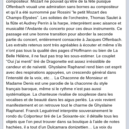
compositeur. Mozart ne pouvait qu’être de la fête puisque
Offenbach vouait une admiration sans bornes au compositeur
et qu’il a été surnommé par Rossini “le petit Mozart des
Champs-Elysées”. Les solistes de l’orchestre, Thomas Saulet à
la flûte et Audrey Perrin à la harpe, interprètent avec aisance et
musicalité l’Andante du concerto pour ces deux instruments. Ce
passage est une bonne transition pour aborder la seconde
partie du concert, entièrement consacrée à Jacques Offenbach.
Les extraits retenus sont très agréables à écouter et même s’ils
n’ont pas tous la qualité des pages d’Hoffmann ou bien de La
Belle Hélène, il ne faut pas trop les sous-estimer. Le couplet
“Oui j’ai menti” tiré de Dragonette est assez irrésistible de
candeur et de naïveté. Ghyslaine Raphanel rend bien cet esprit
avec des respirations appuyées, un crescendo général dans
l’intensité de la voix, etc… La Chaconne de Monsieur et
Madame Denis est une parodie de la chaconne du style
français baroque, même si le rythme n’est pas aussi
systématique. La chanteuse rivalise de souplesse dans les
vocalises et de beauté dans les aigus perlés. La voix revient
manifestement et on retrouve tout le charme de Ghyslaine
Raphanel. Franck Leguérinel interprète souverainement le
rondo du Colporteur tiré de Le Soixante-six: il détaille tous les
objets que l’on peut trouver dans sa boutique à l’aide de notes
hachées, il a tout d’un Dulcamara donizettien… La voix du