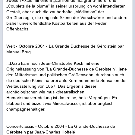
zweiten Aktes mit einem „Carillon de ma grand-mère“ und
„Couplets de la plume“ in seiner ursprünglich wohl intendierten
Gestalt, aber auch die zauberhafte „Méditation“ der
Großherzogin, die originale Szene der Verschwörer und andere
bisher unveröffentlichte Kostbarkeiten aus der Feder
Offenbachs.
Welt - Octobre 2004 -
La Grande Duchesse de Gérolstein
par
Manuel Brug
...Dazu kam noch Jean-Christophe Keck mit einer
Originalfassung von "La Grande-Duchesse de Gérolstein", jene
den Militarismus und politischen Größenwahn, durchaus auch
die deutsche Kleinstaaterei aufs Korn nehmende Sensation der
Weltausstellung von 1867. Das Ergebnis dieser
archäologischen wie musiktheatralischen
Humorismusveredelung ist das reine, helle Vergnügen. Es
blubbert und bizzelt wie Mineralwasser, ist aber ungleich
champagnerhaltiger.
Concertclassic - Octobre 2004 -
La Grande-Duchesse de
Gérolstein
par Jean-Charles Hoffelé