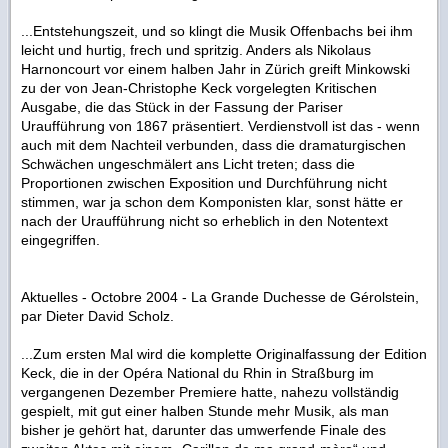
...Entstehungszeit, und so klingt die Musik Offenbachs bei ihm
leicht und hurtig, frech und spritzig. Anders als Nikolaus
Harnoncourt vor einem halben Jahr in Zürich greift Minkowski
zu der von Jean-Christophe Keck vorgelegten Kritischen
Ausgabe, die das Stück in der Fassung der Pariser
Uraufführung von 1867 präsentiert. Verdienstvoll ist das - wenn
auch mit dem Nachteil verbunden, dass die dramaturgischen
Schwächen ungeschmälert ans Licht treten; dass die
Proportionen zwischen Exposition und Durchführung nicht
stimmen, war ja schon dem Komponisten klar, sonst hätte er
nach der Uraufführung nicht so erheblich in den Notentext
eingegriffen.
Aktuelles - Octobre 2004 -
La Grande Duchesse de Gérolstein
,
par Dieter David Scholz.
...Zum ersten Mal wird die komplette Originalfassung der Edition
Keck, die in der Opéra National du Rhin in Straßburg im
vergangenen Dezember Premiere hatte, nahezu vollständig
gespielt, mit gut einer halben Stunde mehr Musik, als man
bisher je gehört hat, darunter das umwerfende Finale des