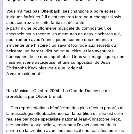
Vous n'aimez pas Offenbach, ses chansons à boire et ses
intrigues farfelues ? Il n'est pas trop tard pour changer d'avis...
alors courrez voir cette fantaisie délirante.
A partir d'une bouffonnerie musicale du compositeur, ce
spectacle nous raconte les aventures de deux clochards qui,
pour rompre avec l'ennui, jouent comme deux enfants à
s'inventer une histoire : un savant fou rôdé aux secrets du
belcanto, un berger idiot nourri au cidre, et les aventures
burlesques de ce duo improbable. Deux voix magnifiques, une
mise en scène astucieuse, et une composition de Jean
Christophe Keck plus vraie que l'original.
A voir absolument !
Res Musica – Octobre 2004 -
La Grande-Duchesse de
Gérolstein
, par Olivier Brunel.
…Ces représentations bénéficient des plus récents progrès de
la musicologie offenbachienne car la partition utilisée est celle
réalisée par notre spécialiste national Jean-Christophe Keck,
dite partition « originelle », reprenant l’exact contenu de la
soirée de la création avant les modifications réalisées pour les