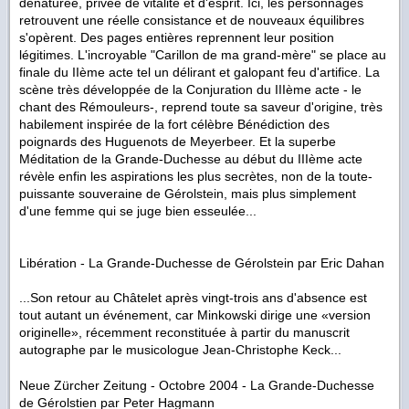
dénaturée, privée de vitalité et d'esprit. Ici, les personnages
retrouvent une réelle consistance et de nouveaux équilibres
s'opèrent. Des pages entières reprennent leur position
légitimes. L'incroyable "Carillon de ma grand-mère" se place au
finale du IIème acte tel un délirant et galopant feu d'artifice. La
scène très développée de la Conjuration du IIIème acte - le
chant des Rémouleurs-, reprend toute sa saveur d'origine, très
habilement inspirée de la fort célèbre Bénédiction des
poignards des Huguenots de Meyerbeer. Et la superbe
Méditation de la Grande-Duchesse au début du IIIème acte
révèle enfin les aspirations les plus secrètes, non de la toute-
puissante souveraine de Gérolstein, mais plus simplement
d'une femme qui se juge bien esseulée...
Libération -
La Grande-Duchesse de Gérolstein
par Eric Dahan
...Son retour au Châtelet après vingt-trois ans d'absence est
tout autant un événement, car Minkowski dirige une «version
originelle», récemment reconstituée à partir du manuscrit
autographe par le musicologue Jean-Christophe Keck...
Neue Zürcher Zeitung - Octobre 2004 -
La Grande-Duchesse
de Gérolstien
par Peter Hagmann